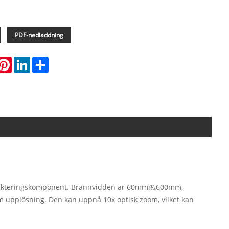
PDF-nedladdning
hatsApp
Pinterest
LinkedIn
Share
detekteringskomponent. Brännvidden är 60mmï½600mm,
upplösning. Den kan uppnå 10x optisk zoom, vilket kan