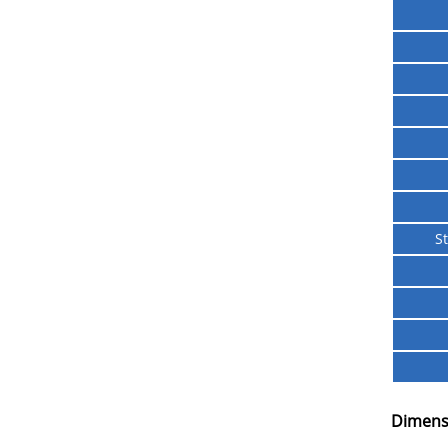
St
Dimens