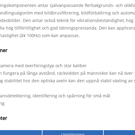
ingskomponenten antar självanpassande flerbakgrunds- och olikform
ndlingsalgoritm med bildbrusfiltrering, bildförbättring och automat
ideobilder. Den antar också teknik för vibrationsbeständighet, hög
lla hög tillförlitlighet och god tätningsprestanda. Den kan applicera
hastighet (â¥ 100Hz) som kan anpassas.
oner
amera med överföringstyp och stor kaliber
 fungera på långa avstånd, räckvidden på människor kan nå över 
 stabilitet hos den optiska axeln kan den uppnå stabil växling av s
n
ansdetektering, identifiering och spårning för små mål
ing
ter
Upplösning