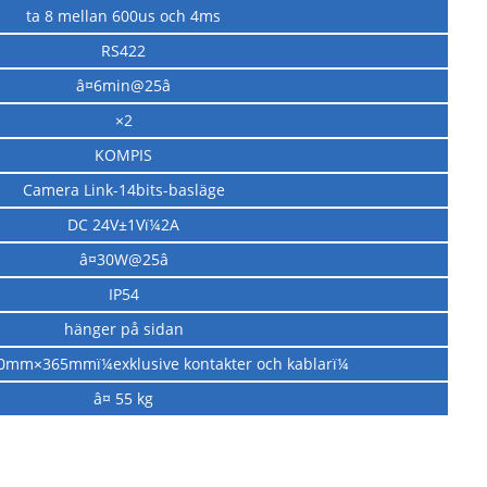
ta 8 mellan 600us och 4ms
RS422
â¤6min@25â
×2
KOMPIS
Camera Link-14bits-basläge
DC 24V±1Vï¼2A
â¤30W@25â
IP54
hänger på sidan
mm×365mmï¼exklusive kontakter och kablarï¼
â¤ 55 kg