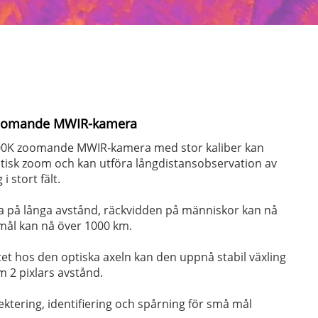
 zoomande MWIR-kamera
0K zoomande MWIR-kamera med stor kaliber kan
ptisk zoom och kan utföra långdistansobservation av
i stort fält.
a på långa avstånd, räckvidden på människor kan nå
mål kan nå över 1000 km.
tet hos den optiska axeln kan den uppnå stabil växling
m 2 pixlars avstånd.
ktering, identifiering och spårning för små mål