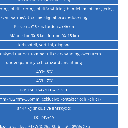
ing, bildfiltrering, bildförbättring, blindelementkorrigering,
svart värme/vit värme, digital brusreducering
Person â¥19km, fordon â¥46km
Människor â¥ 6 km, fordon â¥ 15 km
Horisontell, vertikal, diagonal
r skydd när det kommer till överspänning, överström,
underspänning och omvänd anslutning
-40â~ 60â
-45â~ 70â
GJB 150.16A-2009A.2.3.10
mm×492mm×366mm (exklusive kontakter och kablar)
â¤47 kg (inklusive linsskydd)
DC 24V±1V
Högsta värde: â¤45Wï¼ 25â Stabil: â¤20Wï¼ 25â