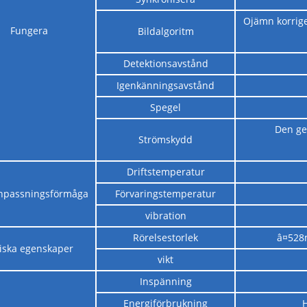
Ojämn korriger
Fungera
Bildalgoritm
Detektionsavstånd
Igenkänningsavstånd
Spegel
Den ge
Strömskydd
Driftstemperatur
anpassningsförmåga
Förvaringstemperatur
vibration
Rörelsestorlek
â¤528
iska egenskaper
vikt
Inspänning
Energiförbrukning