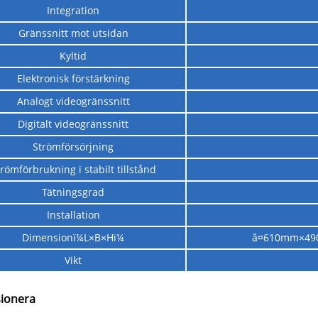
Integration
Gränssnitt mot utsidan
Kyltid
Elektronisk förstärkning
Analogt videogränssnitt
Digitalt videogränssnitt
Strömförsörjning
römförbrukning i stabilt tillstånd
Tätningsgrad
Installation
Dimensionï¼L×B×Hï¼
â¤610mm×490
Vikt
ionera