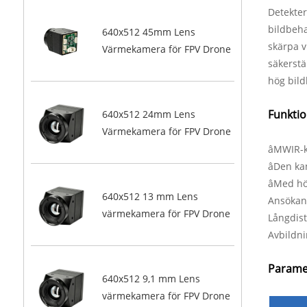
Detekter
bildbeha
640x512 45mm Lens
skärpa v
Värmekamera för FPV Drone
säkerstä
hög bild
Funkti
640x512 24mm Lens
Värmekamera för FPV Drone
âMWIR-k
âDen kan
âMed hög
640x512 13 mm Lens
Ansöka
värmekamera för FPV Drone
Långdist
Avbildn
Parame
640x512 9,1 mm Lens
värmekamera för FPV Drone