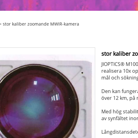
> stor kaliber zoomande MWIR-kamera
stor kaliber
JIOPTICS® M100
realisera 10x o
mål och sökning 
Den kan funger
över 12 km, på 
Med hög stabili
av synfältet ino
Långdistansdete