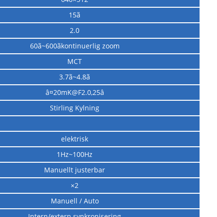
15ã
2.0
60ã~600ãkontinuerlig zoom
MCT
3.7ã~4.8ã
â¤20mK@F2.0,25â
Stirling Kylning
elektrisk
1Hz~100Hz
Manuellt justerbar
×2
Manuell / Auto
Intern/extern synkronisering