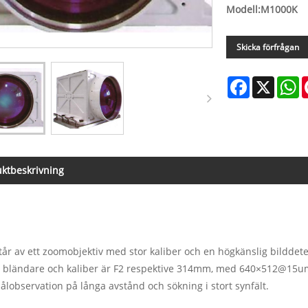
Modell:M1000K
Skicka förfrågan
Facebook
X
W
ktbeskrivning
tår av ett zoomobjektiv med stor kaliber och en högkänslig bild
 bländare och kaliber är F2 respektive 314mm, med 640×512@15um 
ålobservation på långa avstånd och sökning i stort synfält.