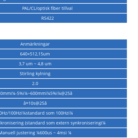
PAL/CL/optisk fiber tillval
RS422
Anmärkningar
640×512,15um
3,7 um ~ 4,8 um
Stirling kylning
2.0
60mmï¼-5%ï¼~600mmï¼5%ï¼@25â
â¤10s@25â
0Hz/100Hzï¼standard som 100Hzï¼
nkronisering (standard som extern synkroniseringï¼
Manuell justering ¼600us ~ 4msï ¼