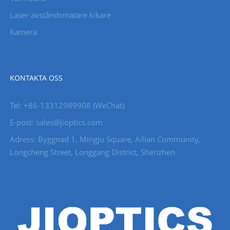
Laser avståndsmätare kikare
Kamera
KONTAKTA OSS
Tel: +86-13312989908 (WeChat)
E-post: sales@jioptics.com
Adress: Byggnad 1, Mingju Square, Ailian Community,
Longcheng Street, Longgang District, Shenzhen