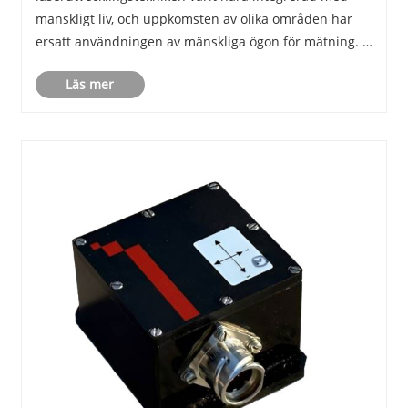
mänskligt liv, och uppkomsten av olika områden har
ersatt användningen av mänskliga ögon för mätning. I
dag, oavsett om det är det dagliga livsmätningen eller
Läs mer
specialmiljömätningen, har laserintervallfin......