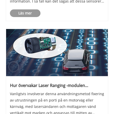
information. I så fall kan det sägas att dessa sensorer
är grunden för hela IoT -systemet, och det är just på
Läs mer
grund av sensorer att IoT -systemet har innehå......
Hur övervakar Laser Ranging -modulen
trafikflödet?
Vanligtvis involverar denna användningsmetod fixering
av utrustningen på en porti på en motorväg eller
kärnväg, med lasersändaren och mottagaren vänd
vertikalt mot marken och anpassas till mitten av