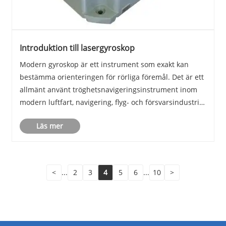
Introduktion till lasergyroskop
Modern gyroskop är ett instrument som exakt kan
bestämma orienteringen för rörliga föremål. Det är ett
allmänt använt tröghetsnavigeringsinstrument inom
modern luftfart, navigering, flyg- och försvarsindustri.
Dess utveckling har betydande strategisk betydelse för
Läs mer
ett lands industriella, försvar och......
<
...
2
3
4
5
6
...
10
>