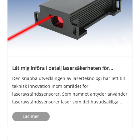
Låt mig införa i detalj lasersäkerheten för
avståndsmätningssensorer för alla
Den snabba utvecklingen av laserteknologi har lett till
teknisk innovation inom området för
laseravståndssensorer. Som namnet antyder använder
laseravståndssensorer laser som det huvudsakliga
arbetsmaterialet. För närvarande inkluderar
Läs mer
lasermätningsmaterialet på marknaden främst
halvledarlasrar med ......