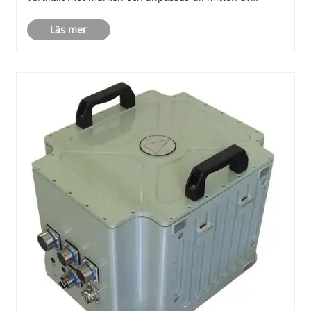
körfältet. När ett fordon kör kan distanssensorn mata
Läs mer
ut det relativa förändringsvärdet för det uppmä......