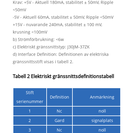
Krav: +5V - Aktuell 180mA, stabilitet ± 50mV, Ripple
<50mV
-5V - Aktuell 60mA, stabilitet ± 50mV, Ripple <50mV
+15V - nuvarande 240mA, stabilitet ± 100 mV,
krusning <100mV
b) Strömförbrukning: <6w
c) Elektriskt gränssnittstyp: J30JM-37ZK
d) Interface Definition: Definitionen av elektriska
gränssnittsstift visas i tabell 2.
Tabell 2 Elektriskt gränssnittsdefinitionstabell
Stift
Definition
Anmärkning
serienummer
1
Nc
noll
2
Gard
signalplats
3
Nc
noll