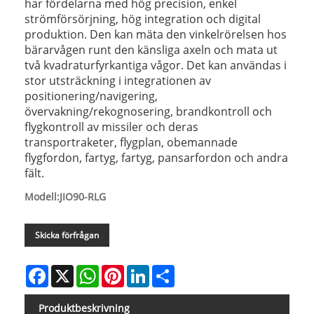
har fördelarna med hög precision, enkel
strömförsörjning, hög integration och digital
produktion. Den kan mäta den vinkelrörelsen hos
bärarvågen runt den känsliga axeln och mata ut
två kvadraturfyrkantiga vågor. Det kan användas i
stor utsträckning i integrationen av
positionering/navigering,
övervakning/rekognosering, brandkontroll och
flygkontroll av missiler och deras
transportraketer, flygplan, obemannade
flygfordon, fartyg, fartyg, pansarfordon och andra
fält.
Modell:JIO90-RLG
Skicka förfrågan
Facebook
X
WhatsApp
Pinterest
LinkedIn
Share
Produktbeskrivning