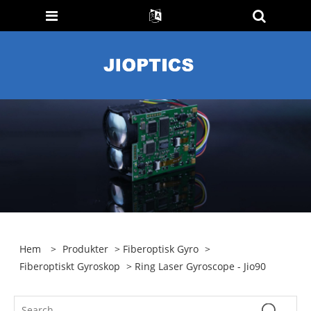
Hem
>
Produkter
>
Fiberoptisk Gyro
>
Fiberoptiskt Gyroskop
> Ring Laser Gyroscope - Jio90