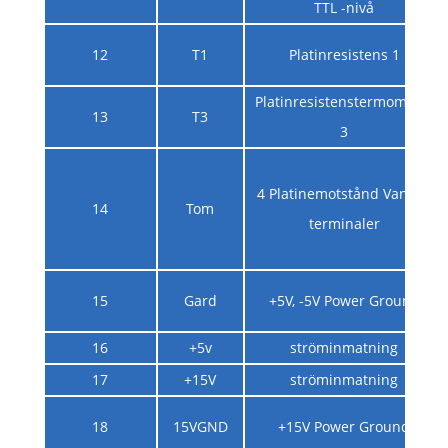
TTL -nivå
12
T1
Platinresistens 1
Platinresistenstermometer
13
T3
3
4 Platinemotstånd Vanliga
14
Tom
terminaler
15
Gard
+5V, -5V Power Ground
16
+5v
ströminmatning
17
+15V
ströminmatning
18
15VGND
+15V Power Ground