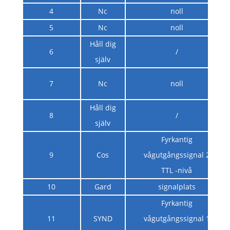
4
Nc
noll
5
Nc
noll
Håll dig
6
/
själv
7
Nc
noll
Håll dig
8
/
själv
Fyrkantig
9
Cos
vågutgångssignal 2
TTL -nivå
10
Gard
signalplats
Fyrkantig
11
SYND
vågutgångssignal 1