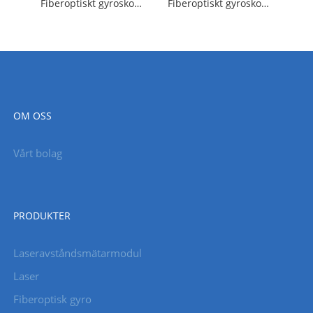
Fiberoptiskt gyroskop Fog Accelerometer och Gnss Navigation System
Fiberoptiskt gyroskop Dimmembran Tröghetsmätenhet
OM OSS
Vårt bolag
PRODUKTER
Laseravståndsmätarmodul
Laser
Fiberoptisk gyro