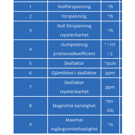
1
Nollförspänning
°/h
2
förspänning
°/h
≤1 
Noll förspänning
3
°/h
≤1 
repeterbarhet
slumpmässig
° / H1
4
≤0,4 
promenadkoefficient
/ 2
5
Skalfaktor
"/puls
6
Ojämlikhet i skalfaktor
ppm
Skalfaktor
7
ppm
repeterbarhet
°/(H ·
8
Magnetisk känslighet
≤1,5 
GS)
Maximal
9
°/s
≥400
ingångsvinkelhastighet