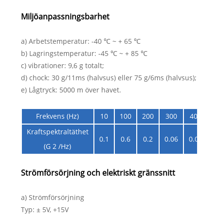
Miljöanpassningsbarhet
a) Arbetstemperatur: -40 ℃ ~ + 65 ℃
b) Lagringstemperatur: -45 ℃ ~ + 85 ℃
c) vibrationer: 9,6 g totalt;
d) chock: 30 g/11ms (halvsus) eller 75 g/6ms (halvsus);
e) Lågtryck: 5000 m över havet.
Frekvens (Hz)
10
100
200
300
400
5
Kraftspektraltäthet
0.1
0.6
0.2
0.06
0.04
0
(G 2 /Hz)
Strömförsörjning och elektriskt gränssnitt
a) Strömförsörjning
Typ: ± 5V, +15V