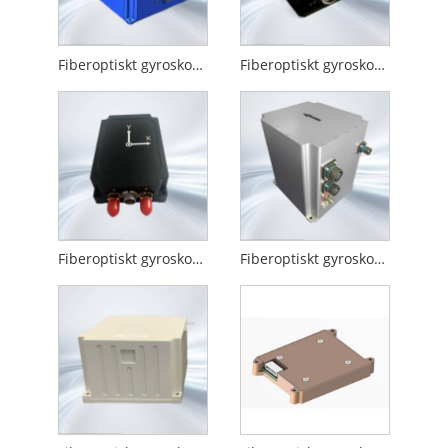
Fiberoptiskt gyroskop Dim Attitude Mätningssystem
Fiberoptiskt gyroskop Fog High Precision Inclination Instrument
Fiberoptiskt gyroskop Dimmembran Gyroskop och accelerometer
Fiberoptiskt gyroskop Fog Satellite Integrerat navigationssystem